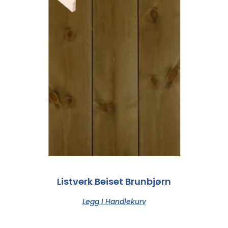
Listverk Beiset Brunbjørn
Legg I Handlekurv