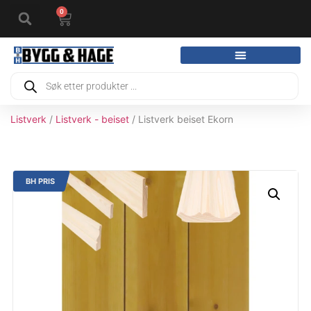
0
Listverk
/
Listverk - beiset
/ Listverk beiset Ekorn
BH PRIS