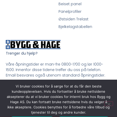
Beiset panel
Panelprofiler
Østsiden Trelast
Bjelkelagstabellen
Trenger du hjelp?
Våre åpningstider er man-fre 0800-1700 og lør 1000-
1500. Innenfor disse tidene treffer du oss på telefon.
Email besvares også utenom standard åpningstider.
Ring oss på 33 99 35 50
Vi bruker cookies for å sørge for at du får den beste
kundeopplevelsen. Hvis du fortsetter å bruke nettsidene
aksepterer du at vi bruker cookies for internt bruk hos Bygg og
Hage AS. Du kan fortsatt bruke nettsidene hvis du velger å
ikke akseptere. Cookies benyttes for å forbedre våre tilbud og
tjenester til deg og andre kunder.