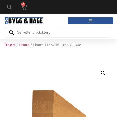
0
Trelast
/
Limtre
/ Limtre 115x315 Gran GL30c