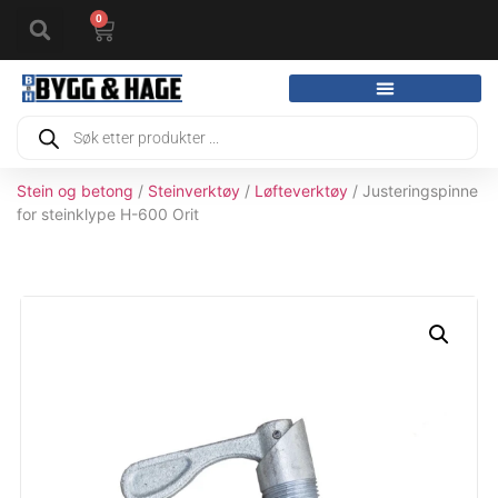
0
Stein og betong
/
Steinverktøy
/
Løfteverktøy
/ Justeringspinne
for steinklype H-600 Orit