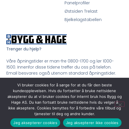
Panelprofiler
Østsiden Trelast
Bjelkelagstabellen
Trenger du hjelp?
Våre åpningstider er man-fre 0800-1700 og lør 1000-
1500. Innenfor disse tidene treffer du oss på telefon.
Email besvares også utenom standard åpningstider.
Ring oss på 33 99 35 50
Vi bruker cookies for å sørge for at du får den beste
kundeopplevelsen. Hvis du fortsetter å bruke nettsidene
aksepterer du at vi bruker cookies for internt bruk hos Bygg og
Hage AS. Du kan fortsatt bruke nettsidene hvis du velger å
ikke akseptere. Cookies benyttes for å forbedre våre tilbud og
tjenester til deg og andre kunder.
Jeg aksepterer cookies
Jeg aksepterer ikke cookies
© 2026 All Rights Reserved.