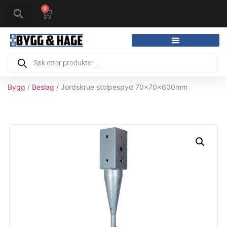
0
Bygg
/
Beslag
/ Jordskrue stolpespyd 70x70x600mm