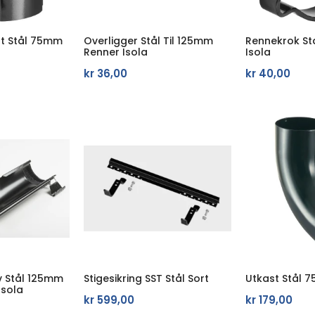
øt Stål 75mm
Overligger Stål Til 125mm
Rennekrok St
Renner Isola
Isola
kr
36,00
kr
40,00
v Stål 125mm
Stigesikring SST Stål Sort
Utkast Stål 7
Isola
kr
599,00
kr
179,00