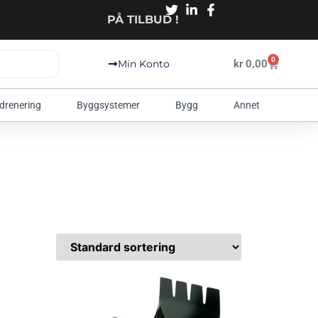
PÅ TILBUD !
0
kr
0,00
Min Konto
 drenering
Byggsystemer
Bygg
Annet