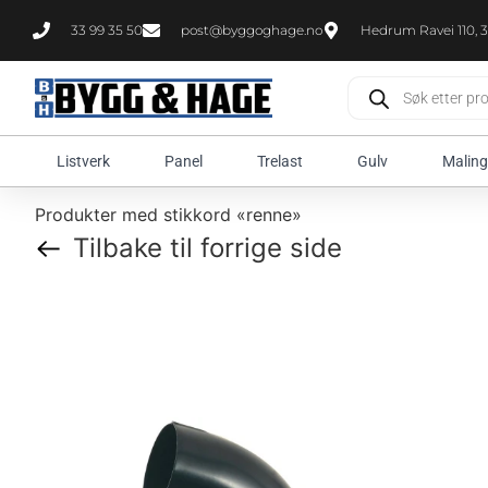
33 99 35 50
post@byggoghage.no
Hedrum Ravei 110, 3
Listverk
Panel
Trelast
Gulv
Maling
Produkter med stikkord «renne»
Tilbake til forrige side