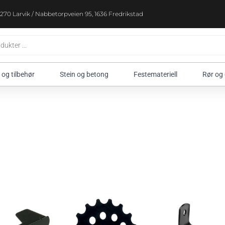
270 Larvik / Nabbetorpveien 95, 1636 Fredrikstad
 og tilbehør
Stein og betong
Festemateriell
Rør og