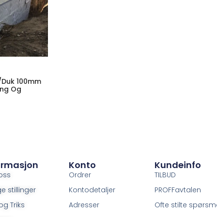
/duk 100mm
ing Og
ormasjon
Konto
Kundeinfo
oss
Ordrer
TILBUD
e stillinger
Kontodetaljer
PROFFavtalen
og Triks
Adresser
Ofte stilte spørsm