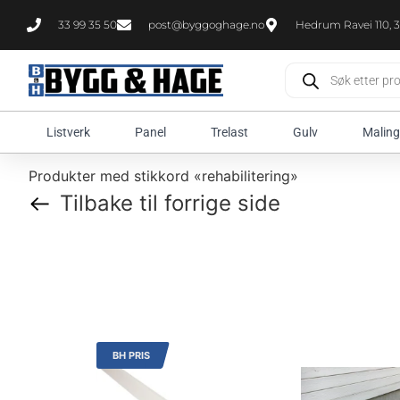
33 99 35 50
post@byggoghage.no
Hedrum Ravei 110, 3
Listverk
Panel
Trelast
Gulv
Maling
Produkter med stikkord «rehabilitering»
Tilbake til forrige side
BH PRIS