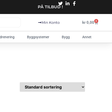
PÅ TILBUD !
0
kr
0,00
Min Konto
 drenering
Byggsystemer
Bygg
Annet