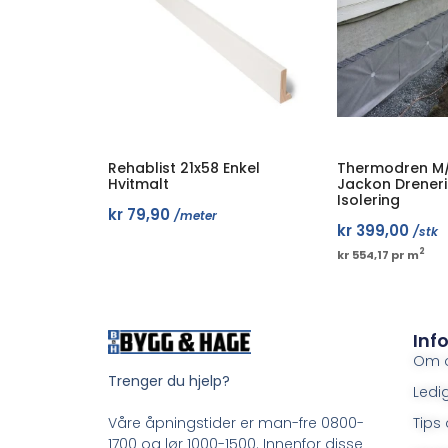
Rehablist 21x58 Enkel
Thermodren M
Hvitmalt
Jackon Drener
Isolering
kr
79,90
/meter
kr
399,00
/stk
2
kr 554,17 pr m
Inf
Om 
Trenger du hjelp?
Ledig
Tips 
Våre åpningstider er man-fre 0800-
1700 og lør 1000-1500. Innenfor disse