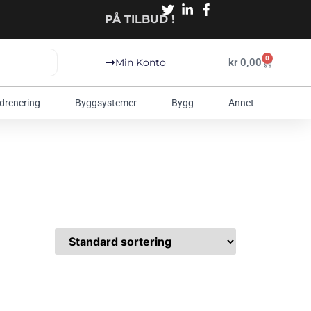
PÅ TILBUD !
0
kr
0,00
Min Konto
 drenering
Byggsystemer
Bygg
Annet