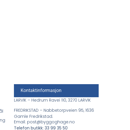
Kontaktinformasjon
LARVIK – Hedrum Ravei 110, 3270 LARVIK
FREDRIKSTAD – Nabbetorpveien 95, 1636
ål
Gamle Fredrikstad.
ing
Email: post@byggoghage.no
Telefon butikk: 33 99 35 50