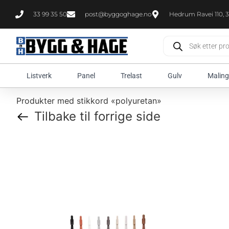
33 99 35 50
post@byggoghage.no
Hedrum Ravei 110, 3
Listverk
Panel
Trelast
Gulv
Maling
Produkter med stikkord «polyuretan»
Tilbake til forrige side