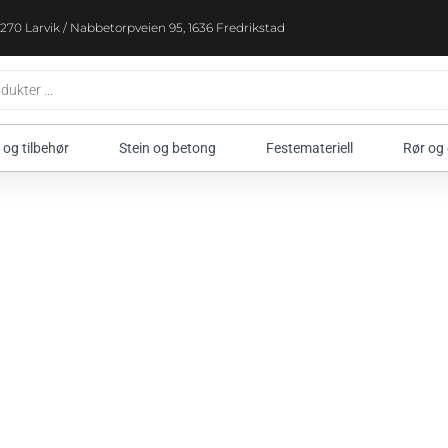
270 Larvik / Nabbetorpveien 95, 1636 Fredrikstad
 og tilbehør
Stein og betong
Festemateriell
Rør og