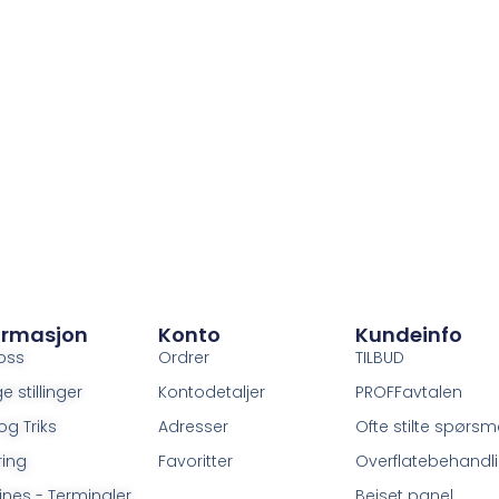
ormasjon
Konto
Kundeinfo
oss
Ordrer
TILBUD
e stillinger
Kontodetaljer
PROFFavtalen
og Triks
Adresser
Ofte stilte spørsm
ring
Favoritter
Overflatebehandl
ines - Terminaler
Beiset panel