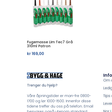
Fugemasse Lim Tec7 Grå
310ml Patron
kr
169,00
Inf
Om 
Trenger du hjelp?
Ledig
Tips 
Våre åpningstider er man-fre 0800-
1700 og lør 1000-1500. Innenfor disse
Leve
tidene treffer du oss på telefon. Email
Nor L
besvares også utenom standard