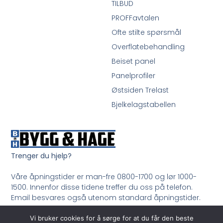
TILBUD
PROFFavtalen
Ofte stilte spørsmål
Overflatebehandling
Beiset panel
Panelprofiler
Østsiden Trelast
Bjelkelagstabellen
Trenger du hjelp?
Våre åpningstider er man-fre 0800-1700 og lør 1000-
1500. Innenfor disse tidene treffer du oss på telefon.
Email besvares også utenom standard åpningstider.
Ring oss på 33 99 35 50
Vi bruker cookies for å sørge for at du får den beste