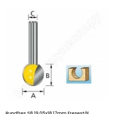
Rundfres S8 19.05x18.17mm Fresestål