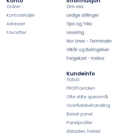
Konto
Informasjon
Ordrer
Om oss
Kontodetaljer
Ledige stillinger
Adresser
Tips og Triks
Favoritter
Levering
Nor Lines - Terminaler
Vilkår og Betingelser
Fargekart - Insilva
Kundeinfo
TILBUD
PROFFavtalen
Ofte stilte spørsmål
Overflatebehandling
Beiset panel
Panelprofiler
Østsiden Trelast