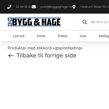
33 99 35 50
post@byggoghage.no
Hedrum Ravei 110, 3
Listverk
Panel
Trelast
Gulv
Maling
Produkter med stikkord «gispinnfesting»
Tilbake til forrige side