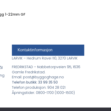
ugg 1-22mm GF
Kontaktinformasjon
LARVIK – Hedrum Ravei 110, 3270 LARVIK
FREDRIKSTAD – Nabbetorpveien 95, 1636
ål
Gamle Fredrikstad.
ing
Email: post@byggoghage.no
Telefon butikk: 33 99 35 50
Telefon produksjon: 904 28 021
Åpningstider: 0800-1700 (1000-1500)