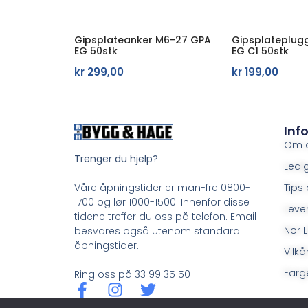
Gipsplateanker M6-27 GPA
Gipsplateplug
EG 50stk
EG C1 50stk
kr
299,00
kr
199,00
Inf
Om 
Trenger du hjelp?
Ledig
Tips 
Våre åpningstider er man-fre 0800-
1700 og lør 1000-1500. Innenfor disse
Leve
tidene treffer du oss på telefon. Email
Nor L
besvares også utenom standard
åpningstider.
Vilkå
Farge
Ring oss på 33 99 35 50