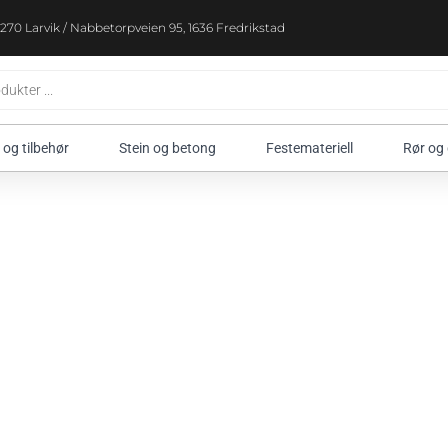
270 Larvik / Nabbetorpveien 95, 1636 Fredrikstad
 og tilbehør
Stein og betong
Festemateriell
Rør og