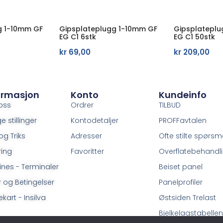
g 1-10mm GF
Gipsplateplugg 1-10mm GF
Gipsplatepl
EG C1 6stk
EG C1 50stk
kr
69,00
kr
209,00
ormasjon
Konto
Kundeinfo
oss
Ordrer
TILBUD
e stillinger
Kontodetaljer
PROFFavtalen
og Triks
Adresser
Ofte stilte spørsm
ring
Favoritter
Overflatebehandl
ines - Terminaler
Beiset panel
r og Betingelser
Panelprofiler
kart - Insilva
Østsiden Trelast
Bjelkelagstabellen