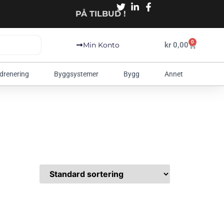
PÅ TILBUD !
0
kr
0,00
Min Konto
 drenering
Byggsystemer
Bygg
Annet