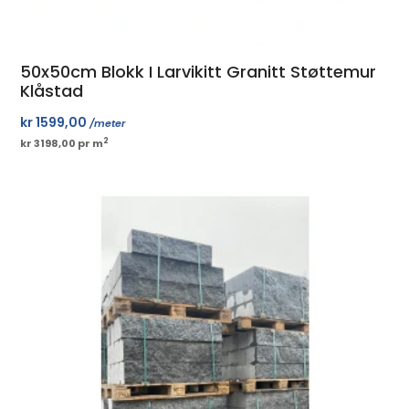
50x50cm Blokk I Larvikitt Granitt Støttemur
Klåstad
kr
1599,00
/meter
2
kr 3198,00 pr m