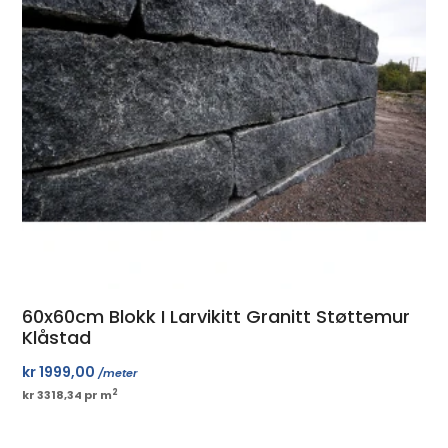
60x60cm Blokk I Larvikitt Granitt Støttemur
Klåstad
kr
1999,00
/meter
2
kr 3318,34 pr m