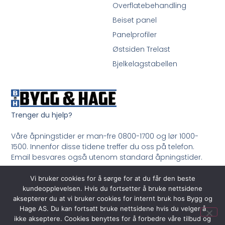
Overflatebehandling
Beiset panel
Panelprofiler
Østsiden Trelast
Bjelkelagstabellen
Trenger du hjelp?
Våre åpningstider er man-fre 0800-1700 og lør 1000-
1500. Innenfor disse tidene treffer du oss på telefon.
Email besvares også utenom standard åpningstider.
Ring oss på 33 99 35 50
Vi bruker cookies for å sørge for at du får den beste
kundeopplevelsen. Hvis du fortsetter å bruke nettsidene
aksepterer du at vi bruker cookies for internt bruk hos Bygg og
Hage AS. Du kan fortsatt bruke nettsidene hvis du velger å
ikke akseptere. Cookies benyttes for å forbedre våre tilbud og