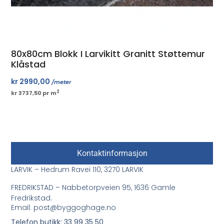
80x80cm Blokk I Larvikitt Granitt Støttemur
Klåstad
kr
2990,00
/meter
2
kr 3737,50 pr m
Kontaktinformasjon
LARVIK – Hedrum Ravei 110, 3270 LARVIK
FREDRIKSTAD – Nabbetorpveien 95, 1636 Gamle
Fredrikstad.
Email: post@byggoghage.no
Telefon butikk: 33 99 35 50