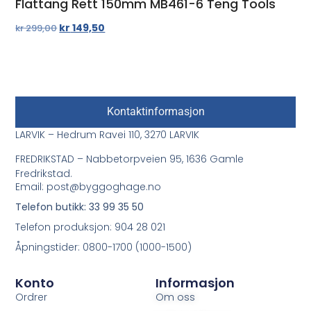
Flattang Rett 150mm MB461-6 Teng Tools
kr
149,50
kr
299,00
Kontaktinformasjon
LARVIK – Hedrum Ravei 110, 3270 LARVIK
FREDRIKSTAD – Nabbetorpveien 95, 1636 Gamle
Fredrikstad.
Email: post@byggoghage.no
Telefon butikk: 33 99 35 50
Telefon produksjon: 904 28 021
Åpningstider: 0800-1700 (1000-1500)
Konto
Informasjon
Ordrer
Om oss