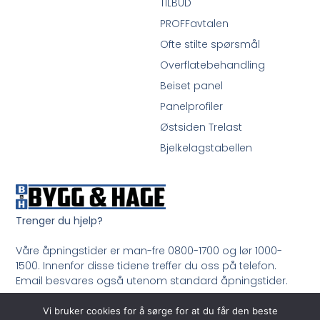
TILBUD
PROFFavtalen
Ofte stilte spørsmål
Overflatebehandling
Beiset panel
Panelprofiler
Østsiden Trelast
Bjelkelagstabellen
Trenger du hjelp?
Våre åpningstider er man-fre 0800-1700 og lør 1000-
1500. Innenfor disse tidene treffer du oss på telefon.
Email besvares også utenom standard åpningstider.
Ring oss på 33 99 35 50
Vi bruker cookies for å sørge for at du får den beste