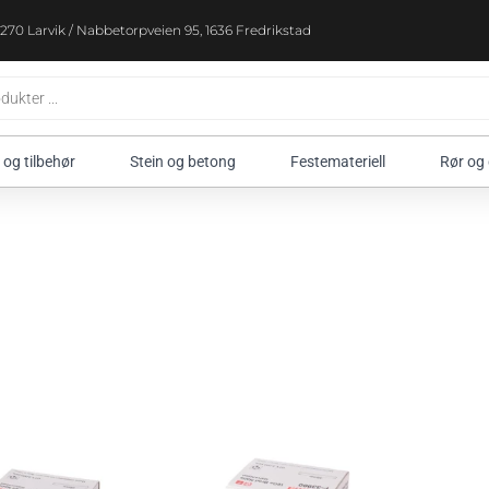
270 Larvik / Nabbetorpveien 95, 1636 Fredrikstad
 og tilbehør
Stein og betong
Festemateriell
Rør og