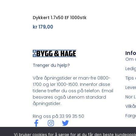
Dykkert 1.7x50 EF 1000stk
kr
179,00
Inf
Om 
Trenger du hjelp?
Ledig
Tips 
Våre åpningstider er man-fre 0800-
1700 og lør 1000-1500. Innenfor disse
Leve
tidene treffer du oss på telefon. Email
Nor L
besvares også utenom standard
åpningstider.
Vilkå
Farge
Ring oss på 33 99 35 50
Vi bruker cookies for å sørge for at du får den beste kundeoppl