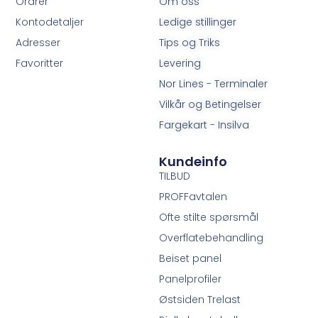
Ordrer
Om oss
Kontodetaljer
Ledige stillinger
Adresser
Tips og Triks
Favoritter
Levering
Nor Lines - Terminaler
Vilkår og Betingelser
Fargekart - Insilva
Kundeinfo
TILBUD
PROFFavtalen
Ofte stilte spørsmål
Overflatebehandling
Beiset panel
Panelprofiler
Østsiden Trelast