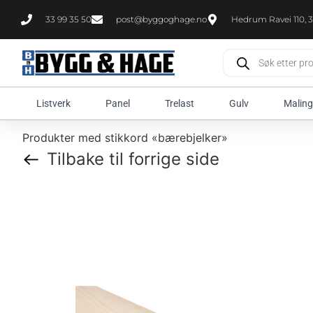
33 99 35 50
post@byggoghage.no
Hedrum Ravei 110, 3
Listverk
Panel
Trelast
Gulv
Maling
Produkter med stikkord «bærebjelker»
Tilbake til forrige side