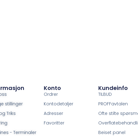
ormasjon
Konto
Kundeinfo
oss
Ordrer
TILBUD
e stillinger
Kontodetaljer
PROFFavtalen
og Triks
Adresser
Ofte stilte spørsm
ring
Favoritter
Overflatebehandl
ines - Terminaler
Beiset panel