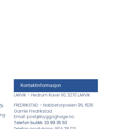
Kontaktinformasjon
LARVIK – Hedrum Ravei 110, 3270 LARVIK
FREDRIKSTAD – Nabbetorpveien 95, 1636
ål
Gamle Fredrikstad.
ing
Email: post@byggoghage.no
Telefon butikk: 33 99 35 50
Telefon produksjon: 904 28 021