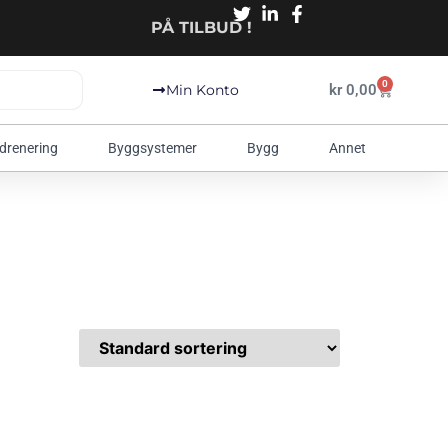
PÅ TILBUD !
0
kr
0,00
Min Konto
 drenering
Byggsystemer
Bygg
Annet