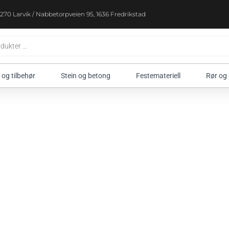
270 Larvik / Nabbetorpveien 95, 1636 Fredrikstad
 og tilbehør
Stein og betong
Festemateriell
Rør og