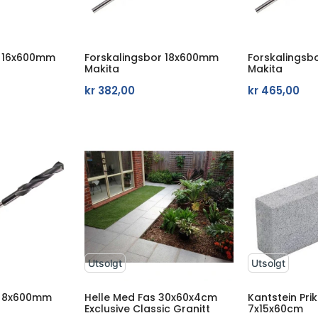
r 16x600mm
Forskalingsbor 18x600mm
Forskalings
Makita
Makita
kr
382,00
kr
465,00
Utsolgt
Utsolgt
r 8x600mm
Helle Med Fas 30x60x4cm
Kantstein Pri
Exclusive Classic Granitt
7x15x60cm