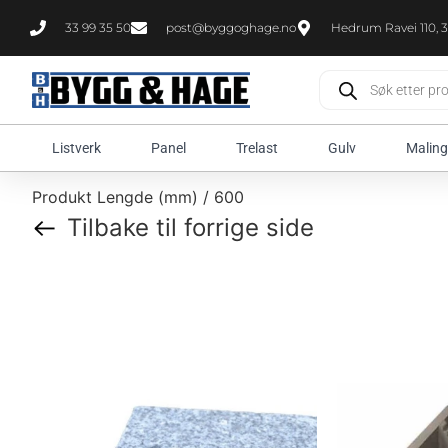
33 99 35 50
post@byggoghage.no
Hedrum Ravei 110, 3
Listverk
Panel
Trelast
Gulv
Maling
Produkt Lengde (mm) / 600
Tilbake til forrige side