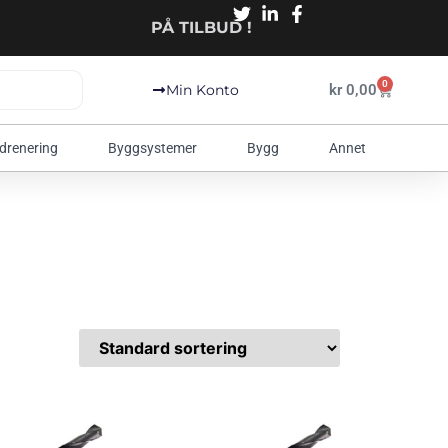
PÅ TILBUD !
0
kr
0,00
Min Konto
 drenering
Byggsystemer
Bygg
Annet