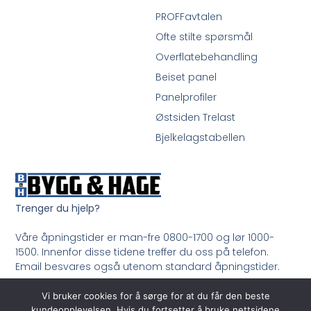
PROFFavtalen
Ofte stilte spørsmål
Overflatebehandling
Beiset panel
Panelprofiler
Østsiden Trelast
Bjelkelagstabellen
Trenger du hjelp?
Våre åpningstider er man-fre 0800-1700 og lør 1000-
1500. Innenfor disse tidene treffer du oss på telefon.
Email besvares også utenom standard åpningstider.
Ring oss på 33 99 35 50
Vi bruker cookies for å sørge for at du får den beste
kundeopplevelsen. Hvis du fortsetter å bruke nettsidene